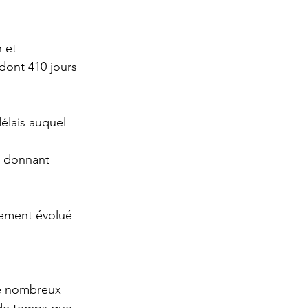
 et 
dont 410 jours 
élais auquel 
, donnant 
rement évolué 
de nombreux 