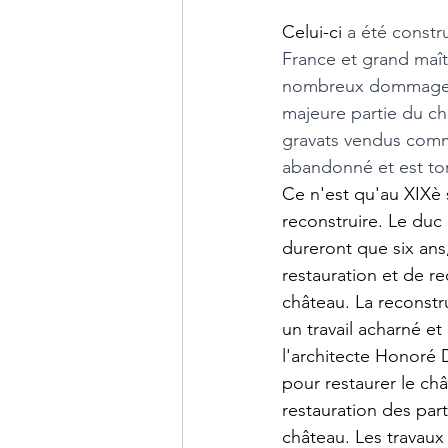
Celui-ci 
a été constr
France et grand maîtr
nombreux dommages e
majeure partie du ch
gravats vendus comme
abandonné et est t
Ce n'est qu'au XIXè 
reconstruire. Le duc
dureront que six ans
restauration et de r
château. La reconstr
un travail acharné et
l'architecte Honoré D
pour restaurer le châ
restauration des part
château. Les travaux