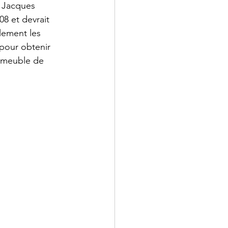
 Jacques 
08 et devrait 
lement les 
pour obtenir 
immeuble de 