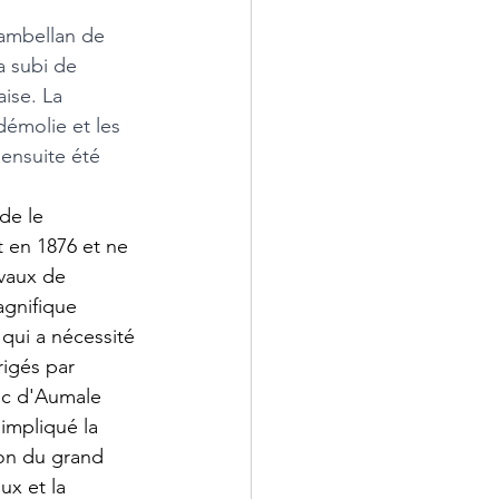
ambellan de 
a subi de 
ise. La 
émolie et les 
ensuite été 
de le 
 en 1876 et ne 
vaux de 
agnifique 
qui a nécessité 
rigés par 
duc d'Aumale 
impliqué la 
ion du grand 
x et la 