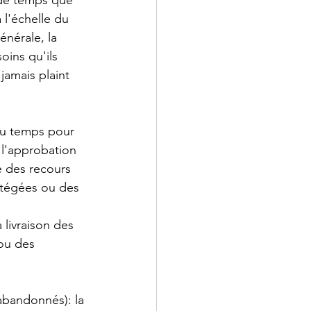
 de temps que 
l'échelle du 
énérale, la 
oins qu'ils 
 jamais plaint 
 du temps pour 
 l'approbation 
e des recours 
otégées ou des 
 livraison des 
ou des 
abandonnés): la 