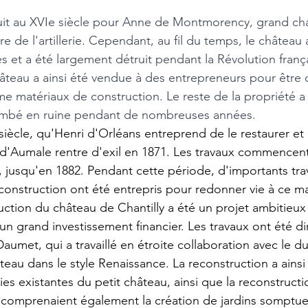
uit au XVIe siècle pour Anne de Montmorency, grand ch
e de l'artillerie. Cependant, au fil du temps, le château 
t a été largement détruit pendant la Révolution frança
âteau a ainsi été vendue à des entrepreneurs pour être d
 matériaux de construction. Le reste de la propriété a 
ombé en ruine pendant de nombreuses années.
siècle, qu'Henri d'Orléans entreprend de le restaurer et 
 d'Aumale rentre d'exil en 1871. Les travaux commencent
, jusqu'en 1882. Pendant cette période, d'importants tra
econstruction ont été entrepris pour redonner vie à ce m
uction du château de Chantilly a été un projet ambitieux 
 un grand investissement financier. Les travaux ont été di
aumet, qui a travaillé en étroite collaboration avec le 
teau dans le style Renaissance. La reconstruction a ainsi 
ies existantes du petit château, ainsi que la reconstruct
 comprenaient également la création de jardins somptueu